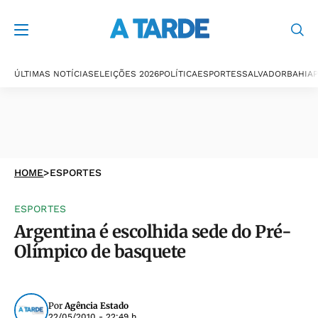
ÚLTIMAS NOTÍCIAS
ELEIÇÕES 2026
POLÍTICA
ESPORTES
SALVADOR
BAHIA
P
HOME
>
ESPORTES
ESPORTES
Argentina é escolhida sede do Pré-
Olímpico de basquete
Por
Agência Estado
22/05/2010 - 22:49 h