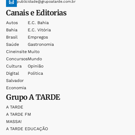
publicidade@grupoatarde.com.br
Canais e Editorias
Autos
E.c. Bahia
Bahia
E.c. Vitória
Brasil
Empregos
Saúde
Gastronomia
Cineinsite
Muito
Concursos
Mundo
Cultura
Opinião
Digital
Política
Salvador
Economia
Grupo
A TARDE
A TARDE
A TARDE FM
MASSA!
A TARDE EDUCAÇÃO