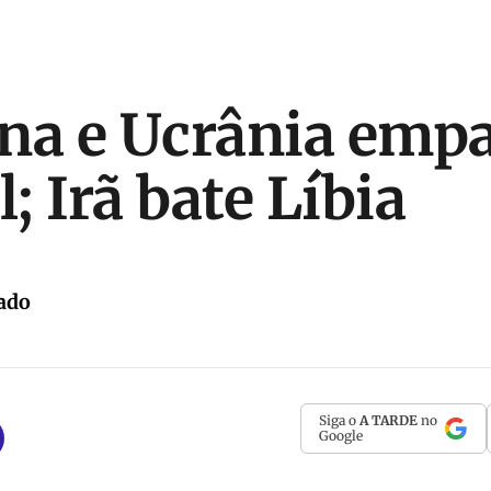
na e Ucrânia emp
; Irã bate Líbia
ado
Siga o
A TARDE
no
Google