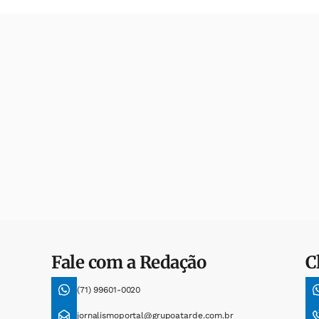
Fale com a Redação
C
(71) 99601-0020
jornalismoportal@grupoatarde.com.br