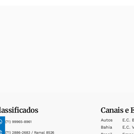
lassificados
Canais e 
Autos
E.c. 
(71) 99965-8961
Bahia
E.c. V
(71) 2886-2683 / Ramal 8526