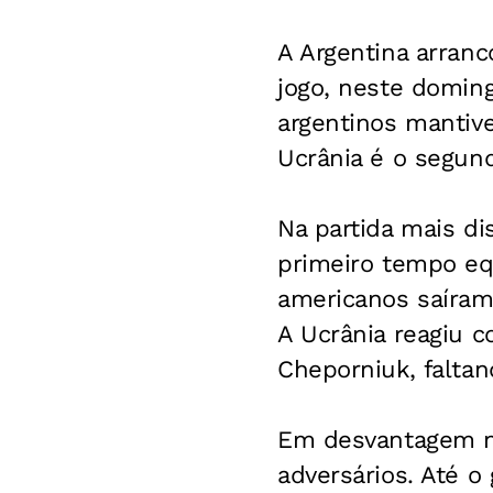
A Argentina arran
jogo, neste doming
argentinos mantiv
Ucrânia é o segun
Na partida mais d
primeiro tempo equ
americanos saíram
A Ucrânia reagiu c
Cheporniuk, faltan
Em desvantagem no
adversários. Até o 