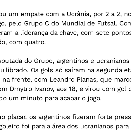
cou um empate com a Ucrânia, por 2 a 2, n
o, pelo Grupo C do Mundial de Futsal. Com
eram a liderança da chave, com sete ponto
do, com quatro.
isputada do Grupo, argentinos e ucraniano
ilibrado. Os gols só saíram na segunda et
 na frente, com Leandro Planas, que marc
om Dmytro Ivanov, aos 18, e virou com gol 
do um minuto para acabar o jogo.
 placar, os argentinos fizeram forte pres
goleiro foi para a área dos ucranianos para 