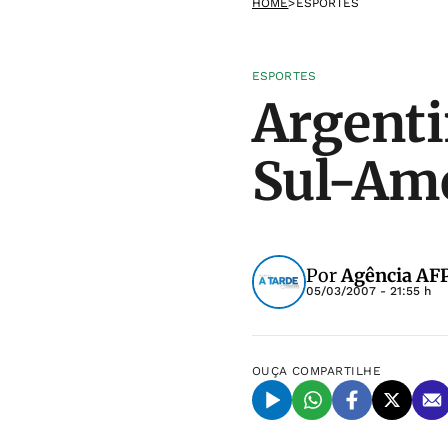
HOME
>
ESPORTES
ESPORTES
Argenti
Sul-Ame
Por
Agência AF
05/03/2007 - 21:55 h
OUÇA
COMPARTILHE