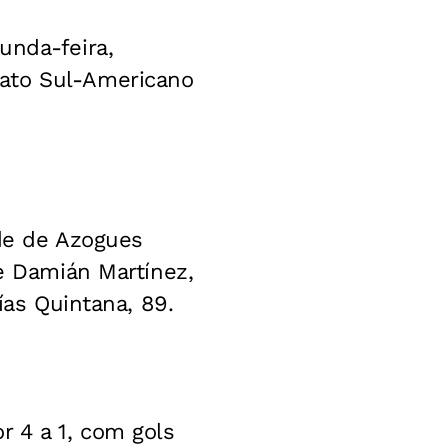
unda-feira,
nato Sul-Americano
ade de Azogues
de Damián Martínez,
ías Quintana, 89.
r 4 a 1, com gols