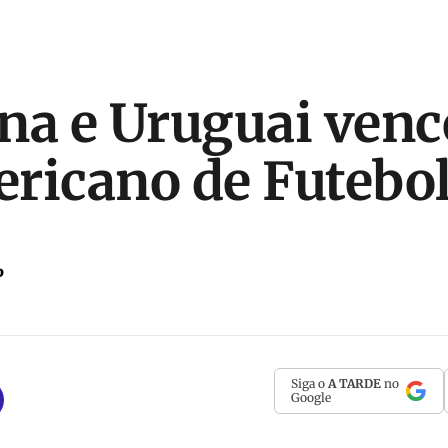
na e Uruguai ven
ricano de Futebol
P
Siga o
A TARDE
no
Google