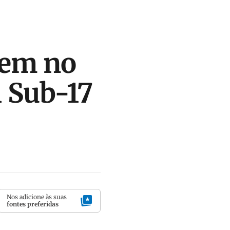
cem no
 Sub-17
Nos adicione às suas
fontes preferidas