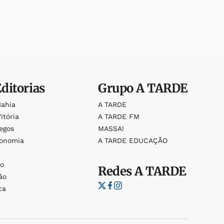
Editorias
Grupo
A TARDE
Bahia
A TARDE
itória
A TARDE FM
egos
MASSA!
ronomia
A TARDE EDUCAÇÃO
o
o
Redes
A TARDE
ão
ca