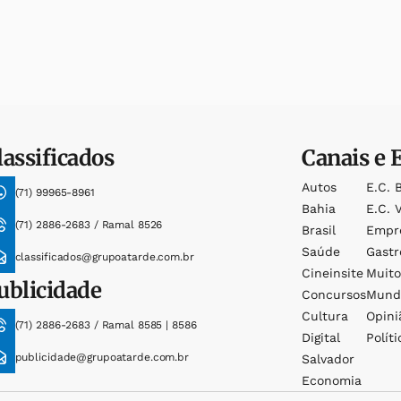
lassificados
Canais e 
Autos
E.c. 
(71) 99965-8961
Bahia
E.c. V
(71) 2886-2683 / Ramal 8526
Brasil
Empr
Saúde
Gast
classificados@grupoatarde.com.br
Cineinsite
Muit
ublicidade
Concursos
Mund
Cultura
Opini
(71) 2886-2683 / Ramal 8585 | 8586
Digital
Políti
publicidade@grupoatarde.com.br
Salvador
Economia