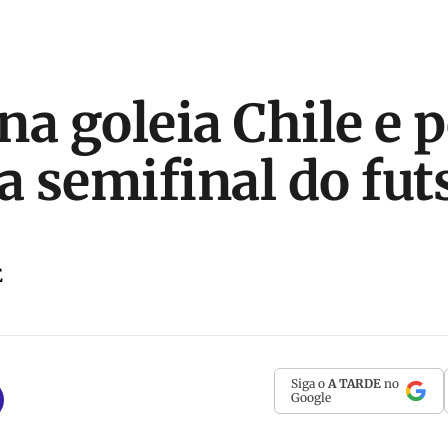
na goleia Chile e 
a semifinal do fut
E
Siga o
A TARDE
no
Google