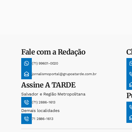
Fale com a Redação
C
(71) 99601-0020
jornalismoportal@grupoatarde.com.br
Assine
A TARDE
P
Salvador e Região Metropolitana
(71) 2886-1613
Demais localidades
71 2886-1613