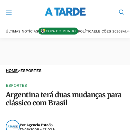
COPA DO MUNDO
ÚLTIMAS NOTÍCIAS
POLÍTICA
ELEIÇÕES 2026
SALV
HOME
>
ESPORTES
ESPORTES
Argentina terá duas mudanças para
clássico com Brasil
Por
Agencia Estado
17/06/2008 - 17:02 h