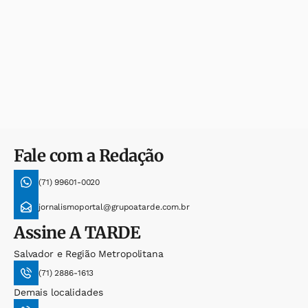
Fale com a Redação
(71) 99601-0020
jornalismoportal@grupoatarde.com.br
Assine
A TARDE
Salvador e Região Metropolitana
(71) 2886-1613
Demais localidades