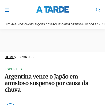
ÚLTIMAS NOTÍCIAS
ELEIÇÕES 2026
POLÍTICA
ESPORTES
SALVADOR
BAHIA
P
HOME
>
ESPORTES
ESPORTES
Argentina vence o Japão em
amistoso suspenso por causa da
chuva