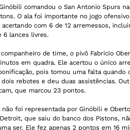
inóbili comandou o San Antonio Spurs na v
stons. O ala foi importante no jogo ofensiv
, acertando com 6 de 12 arremessos, inclui
 6 lances livres.
companheiro de time, o pivô Fabricio Ober
nutos em quadra. Ele acertou o único ar
 bonificação, pois tomou uma falta quando 
 dois rebotes e deu duas assistências. Ou
cam, que marcou 23 pontos.
 não foi representada por Ginóbili e Oberto
 Detroit, que saiu do banco dos Pistons, nã
uma ser. Ele fez apenas 2 pontos em 16 m