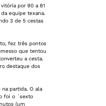
itória por 90 a 81
o da equipe texana.
ndo 3 de 5 cestas
to, fez três pontos
remesso que tentou
converteu a cesta.
tro destaque dos
 na partida. O ala
o foi o ´sexto
inutos (um