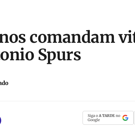
nos comandam vit
onio Spurs
ado
Siga o
A TARDE
no
Google