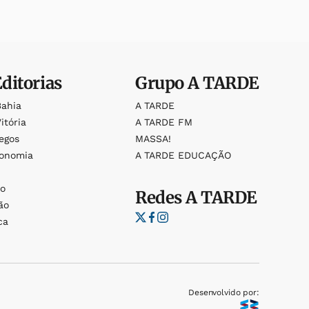
Editorias
Grupo
A TARDE
Bahia
A TARDE
itória
A TARDE FM
egos
MASSA!
ronomia
A TARDE EDUCAÇÃO
o
o
Redes
A TARDE
ão
ca
Desenvolvido por: