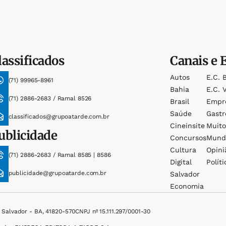
lassificados
Canais e 
Autos
E.c. 
(71) 99965-8961
Bahia
E.c. V
(71) 2886-2683 / Ramal 8526
Brasil
Empr
Saúde
Gast
classificados@grupoatarde.com.br
Cineinsite
Muit
ublicidade
Concursos
Mund
Cultura
Opini
(71) 2886-2683 / Ramal 8585 | 8586
Digital
Políti
publicidade@grupoatarde.com.br
Salvador
Economia
, Salvador - BA, 41820-570
CNPJ nº 15.111.297/0001-30