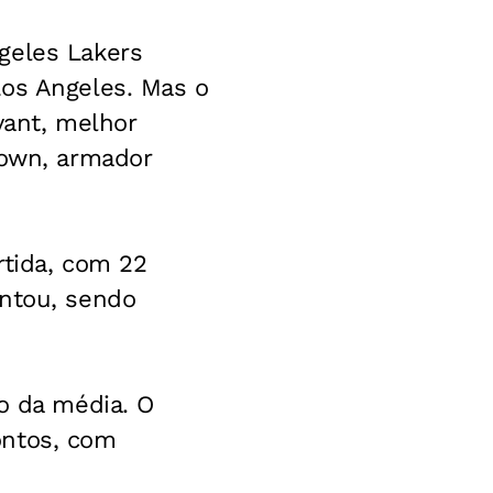
geles Lakers
Los Angeles. Mas o
yant, melhor
rown, armador
rtida, com 22
entou, sendo
xo da média. O
ontos, com