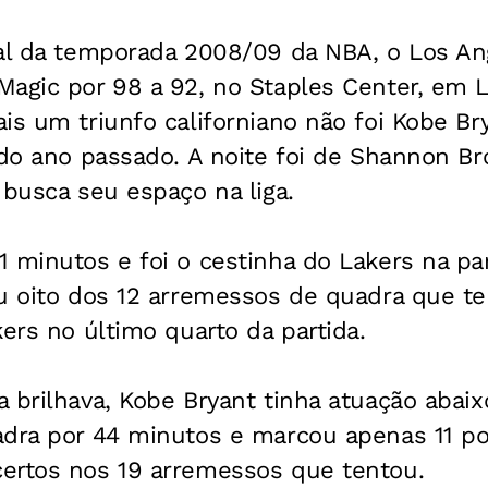
nal da temporada 2008/09 da NBA, o Los An
Magic por 98 a 92, no Staples Center, em 
is um triunfo californiano não foi Kobe Br
 do ano passado. A noite foi de Shannon B
 busca seu espaço na liga.
 minutos e foi o cestinha do Lakers na pa
ou oito dos 12 arremessos de quadra que t
kers no último quarto da partida.
 brilhava, Kobe Bryant tinha atuação abai
adra por 44 minutos e marcou apenas 11 p
ertos nos 19 arremessos que tentou.