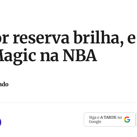
 reserva brilha, e
Magic na NBA
ado
Siga o
A TARDE
no
Google