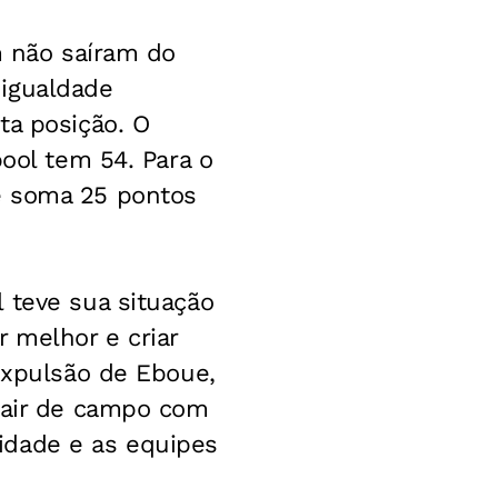
m não saíram do
 igualdade
ta posição. O
pool tem 54. Para o
e soma 25 pontos
 teve sua situação
 melhor e criar
 expulsão de Eboue,
 sair de campo com
idade e as equipes