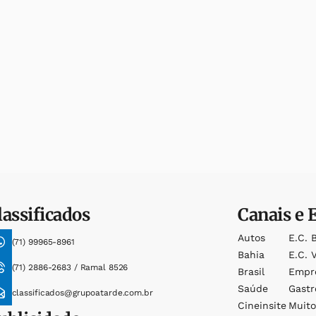
lassificados
Canais e 
Autos
E.c. 
(71) 99965-8961
Bahia
E.c. V
(71) 2886-2683 / Ramal 8526
Brasil
Empr
Saúde
Gast
classificados@grupoatarde.com.br
Cineinsite
Muit