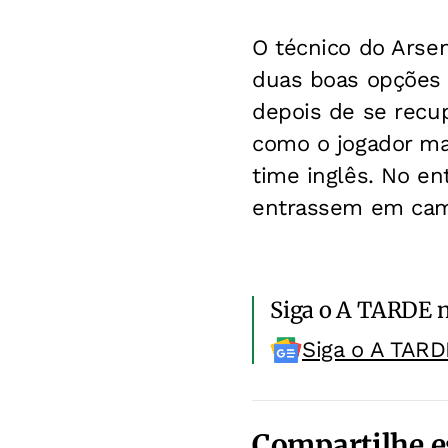
O técnico do Arsen
duas boas opções p
depois de se recup
como o jogador mai
time inglês. No en
entrassem em ca
Siga o A TARDE 
Siga o A TARD
Compartilhe e