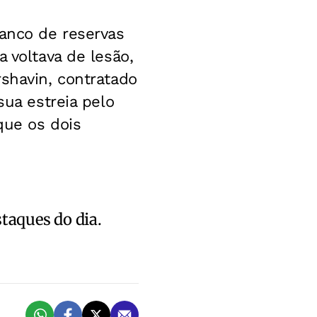
banco de reservas
 voltava de lesão,
rshavin, contratado
sua estreia pelo
que os dois
staques do dia.