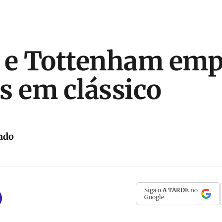
l e Tottenham em
s em clássico
ado
Siga o
A TARDE
no
Google