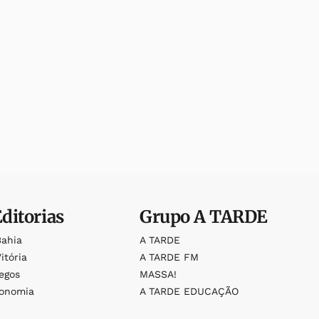
Editorias
Grupo
A TARDE
Bahia
A TARDE
itória
A TARDE FM
egos
MASSA!
ronomia
A TARDE EDUCAÇÃO
o