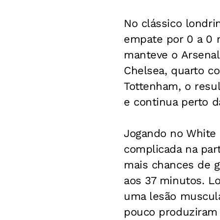
No clássico londri
empate por 0 a 0 
manteve o Arsenal 
Chelsea, quarto co
Tottenham, o resu
e continua perto 
Jogando no White H
complicada na part
mais chances de go
aos 37 minutos. L
uma lesão muscula
pouco produziram p