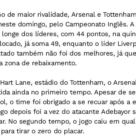
no de maior rivalidade, Arsenal e Tottenha
neste domingo, pelo Campeonato Inglês. A
longe dos líderes, com 44 pontos, na quin
locado, já soma 49, enquanto o líder Liver
ltado também não foi dos melhores, já qu
da zona de rebaixamento.
art Lane, estádio do Tottenham, o Arsenal
ida ainda no primeiro tempo. Apesar de ser
l, o time foi obrigado a se recuar após a
ogo depois foi a vez do atacante Adebayor
r. No segundo tempo, o jogo caiu em qual
ara tirar o zero do placar.