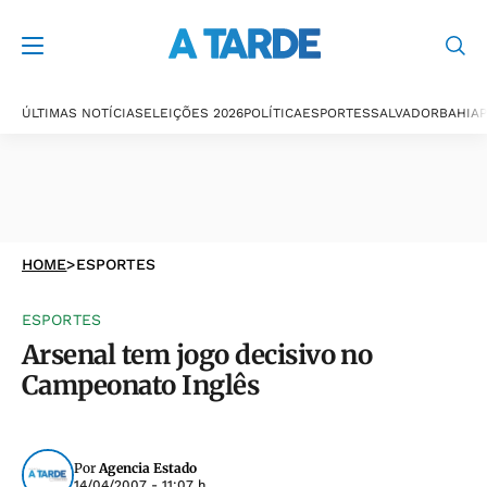
ÚLTIMAS NOTÍCIAS
ELEIÇÕES 2026
POLÍTICA
ESPORTES
SALVADOR
BAHIA
P
HOME
>
ESPORTES
ESPORTES
Arsenal tem jogo decisivo no
Campeonato Inglês
Por
Agencia Estado
14/04/2007 - 11:07 h