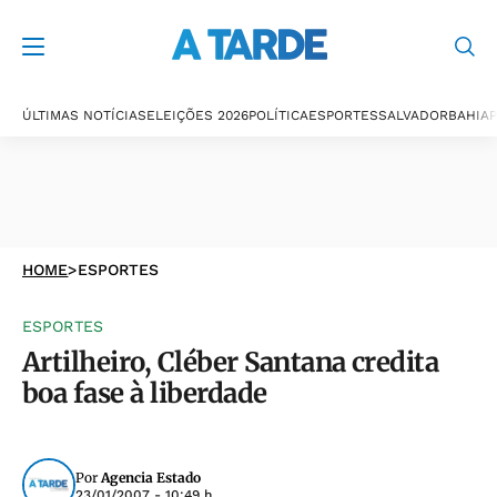
ÚLTIMAS NOTÍCIAS
ELEIÇÕES 2026
POLÍTICA
ESPORTES
SALVADOR
BAHIA
P
HOME
>
ESPORTES
ESPORTES
Artilheiro, Cléber Santana credita
boa fase à liberdade
Por
Agencia Estado
23/01/2007 - 10:49 h