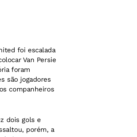
ited foi escalada
colocar Van Persie
ória foram
es são jogadores
m os companheiros
z dois gols e
ssaltou, porém, a