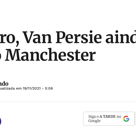
iro, Van Persie ain
o Manchester
ado
tualizada em
19/11/2021 - 5:06
Siga o
A TARDE
no
Google