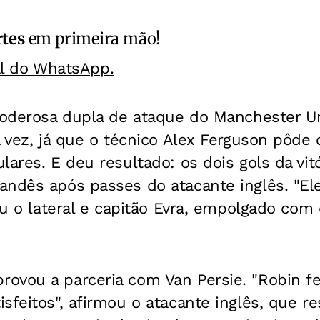
rtes
em primeira mão!
al do WhatsApp.
poderosa dupla de ataque do Manchester Un
a vez, já que o técnico Alex Ferguson pôde 
lares. E deu resultado: os dois gols da vit
andês após passes do atacante inglês. "El
iou o lateral e capitão Evra, empolgado co
ovou a parceria com Van Persie. "Robin fe
sfeitos", afirmou o atacante inglês, que re