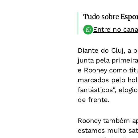
Tudo sobre
Espo
Entre no can
Diante do Cluj, a 
junta pela primeir
e Rooney como titu
marcados pelo hol
fantásticos", elog
de frente.
Rooney também apr
estamos muito sati