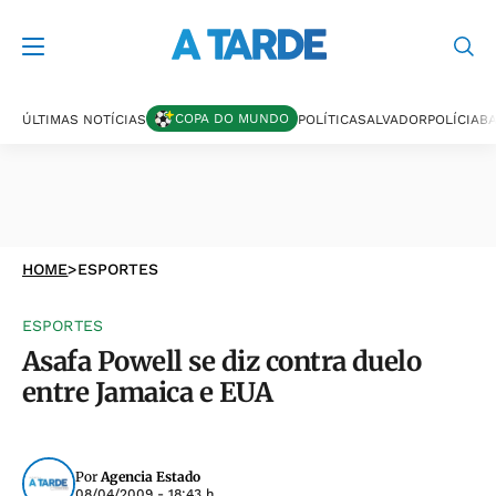
COPA DO MUNDO
ÚLTIMAS NOTÍCIAS
POLÍTICA
SALVADOR
POLÍCIA
BA
HOME
>
ESPORTES
ESPORTES
Asafa Powell se diz contra duelo
entre Jamaica e EUA
Por
Agencia Estado
08/04/2009 - 18:43 h