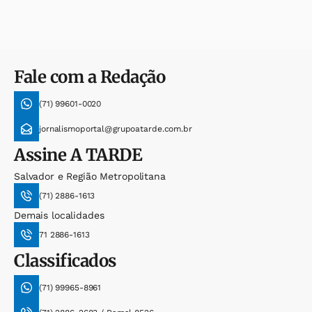
Fale com a Redação
(71) 99601-0020
jornalismoportal@grupoatarde.com.br
Assine
A TARDE
Salvador e Região Metropolitana
(71) 2886-1613
Demais localidades
71 2886-1613
Classificados
(71) 99965-8961