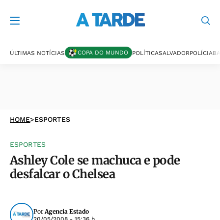
COPA DO MUNDO
ÚLTIMAS NOTÍCIAS
POLÍTICA
SALVADOR
POLÍCIA
BA
HOME
>
ESPORTES
ESPORTES
Ashley Cole se machuca e pode
desfalcar o Chelsea
Por
Agencia Estado
20/05/2008 - 15:36 h