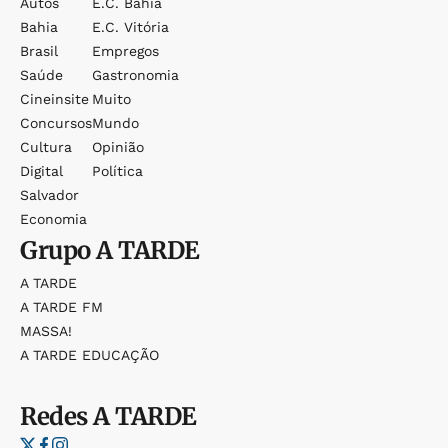
Autos
E.c. Bahia
Bahia
E.c. Vitória
Brasil
Empregos
Saúde
Gastronomia
Cineinsite
Muito
Concursos
Mundo
Cultura
Opinião
Digital
Política
Salvador
Economia
Grupo
A TARDE
A TARDE
A TARDE FM
MASSA!
A TARDE EDUCAÇÃO
Redes
A TARDE