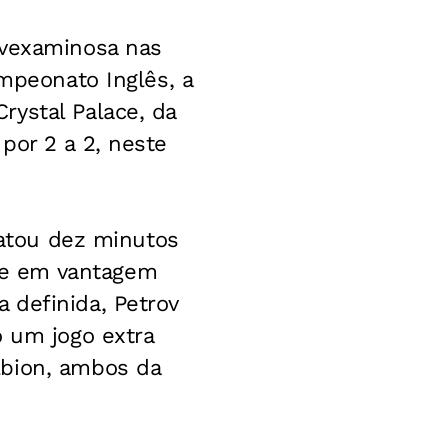
 vexaminosa nas
ampeonato Inglês, a
rystal Palace, da
por 2 a 2, neste
patou dez minutos
te em vantagem
 definida, Petrov
o um jogo extra
lbion, ambos da