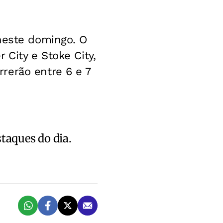
 neste domingo. O
 City e Stoke City,
rerão entre 6 e 7
staques do dia.