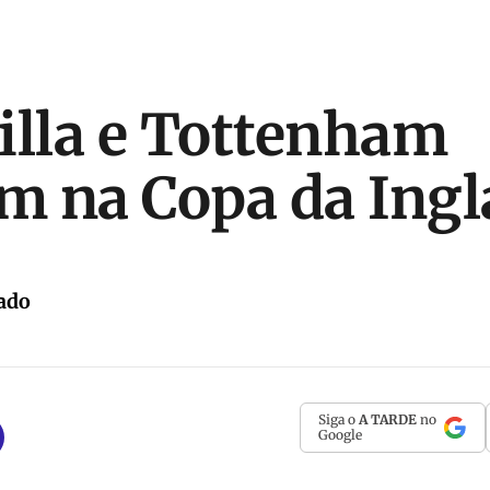
illa e Tottenham
 na Copa da Ingl
ado
Siga o
A TARDE
no
Google