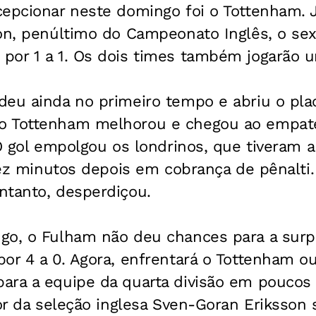
cepcionar neste domingo foi o Tottenham. 
on, penúltimo do Campeonato Inglês, o sex
por 1 a 1. Os dois times também jogarão u
deu ainda no primeiro tempo e abriu o pla
o Tottenham melhorou e chegou ao empat
 O gol empolgou os londrinos, que tiveram 
 dez minutos depois em cobrança de pênalt
ntanto, desperdiçou.
go, o Fulham não deu chances para a surp
or 4 a 0. Agora, enfrentará o Tottenham ou
ara a equipe da quarta divisão em poucos 
dor da seleção inglesa Sven-Goran Eriksson