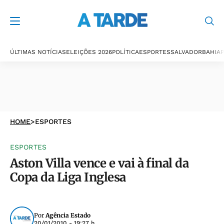
ÚLTIMAS NOTÍCIAS
ELEIÇÕES 2026
POLÍTICA
ESPORTES
SALVADOR
BAHIA
P
HOME
>
ESPORTES
ESPORTES
Aston Villa vence e vai à final da
Copa da Liga Inglesa
Por
Agência Estado
20/01/2010 - 19:27 h