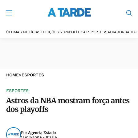
ÚLTIMAS NOTÍCIAS
ELEIÇÕES 2026
POLÍTICA
ESPORTES
SALVADOR
BAHIA
P
HOME
>
ESPORTES
ESPORTES
Astros da NBA mostram força antes
dos playoffs
Por
Agencia Estado
13/04/2009 - 9:38 h