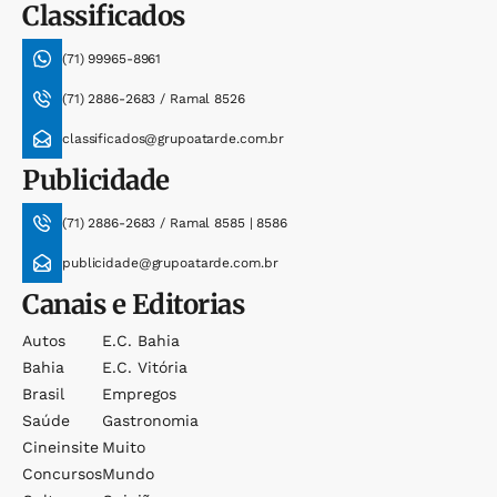
Classificados
(71) 99965-8961
(71) 2886-2683 / Ramal 8526
classificados@grupoatarde.com.br
Publicidade
(71) 2886-2683 / Ramal 8585 | 8586
publicidade@grupoatarde.com.br
Canais e Editorias
Autos
E.c. Bahia
Bahia
E.c. Vitória
Brasil
Empregos
Saúde
Gastronomia
Cineinsite
Muito
Concursos
Mundo