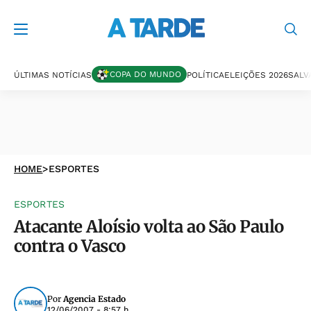
COPA DO MUNDO
ÚLTIMAS NOTÍCIAS
POLÍTICA
ELEIÇÕES 2026
SALV
HOME
>
ESPORTES
ESPORTES
Atacante Aloísio volta ao São Paulo
contra o Vasco
Por
Agencia Estado
12/06/2007 - 8:57 h