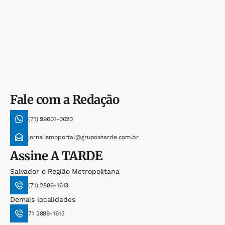
Fale com a Redação
(71) 99601-0020
jornalismoportal@grupoatarde.com.br
Assine
A TARDE
Salvador e Região Metropolitana
(71) 2886-1613
Demais localidades
71 2886-1613