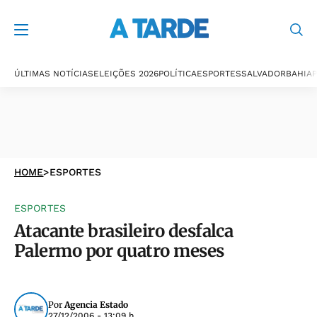
ÚLTIMAS NOTÍCIAS
ELEIÇÕES 2026
POLÍTICA
ESPORTES
SALVADOR
BAHIA
P
HOME
>
ESPORTES
ESPORTES
Atacante brasileiro desfalca
Palermo por quatro meses
Por
Agencia Estado
27/12/2006 - 13:09 h