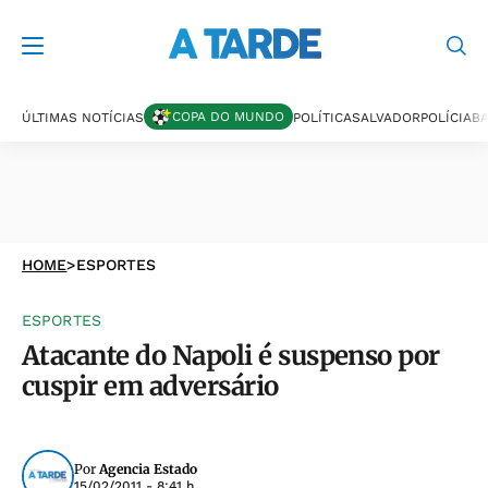
COPA DO MUNDO
ÚLTIMAS NOTÍCIAS
POLÍTICA
SALVADOR
POLÍCIA
BA
HOME
>
ESPORTES
ESPORTES
Atacante do Napoli é suspenso por
cuspir em adversário
Por
Agencia Estado
15/02/2011 - 8:41 h