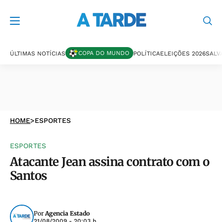
COPA DO MUNDO
ÚLTIMAS NOTÍCIAS
POLÍTICA
ELEIÇÕES 2026
SALV
HOME
>
ESPORTES
ESPORTES
Atacante Jean assina contrato com o
Santos
Por
Agencia Estado
21/08/2009 - 20:03 h