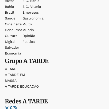
Autos
E.c. Bahia
Bahia
E.c. Vitória
Brasil
Empregos
Saúde
Gastronomia
Cineinsite
Muito
Concursos
Mundo
Cultura
Opinião
Digital
Política
Salvador
Economia
Grupo
A TARDE
A TARDE
A TARDE FM
MASSA!
A TARDE EDUCAÇÃO
Redes
A TARDE