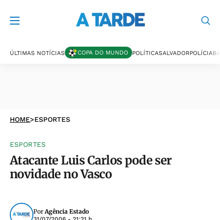
COPA DO MUNDO
ÚLTIMAS NOTÍCIAS
POLÍTICA
SALVADOR
POLÍCIA
BA
HOME
>
ESPORTES
ESPORTES
Atacante Luis Carlos pode ser
novidade no Vasco
Por
Agência Estado
31/07/2006 - 21:21 h