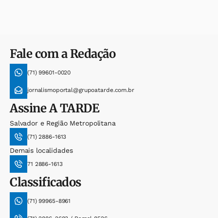
Fale com a Redação
(71) 99601-0020
jornalismoportal@grupoatarde.com.br
Assine
A TARDE
Salvador e Região Metropolitana
(71) 2886-1613
Demais localidades
71 2886-1613
Classificados
(71) 99965-8961