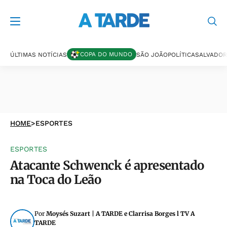
COPA DO MUNDO
ÚLTIMAS NOTÍCIAS
SÃO JOÃO
POLÍTICA
SALVADOR
HOME
>
ESPORTES
ESPORTES
Atacante Schwenck é apresentado
na Toca do Leão
Por
Moysés Suzart | A TARDE e Clarrisa Borges l TV A
TARDE