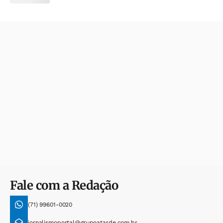
Fale com a Redação
(71) 99601-0020
jornalismoportal@grupoatarde.com.br