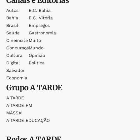
Canais e Editorias
Autos
E.c. Bahia
Bahia
E.c. Vitória
Brasil
Empregos
Saúde
Gastronomia
Cineinsite
Muito
Concursos
Mundo
Cultura
Opinião
Digital
Política
Salvador
Economia
Grupo
A TARDE
A TARDE
A TARDE FM
MASSA!
A TARDE EDUCAÇÃO
Redes
A TARDE