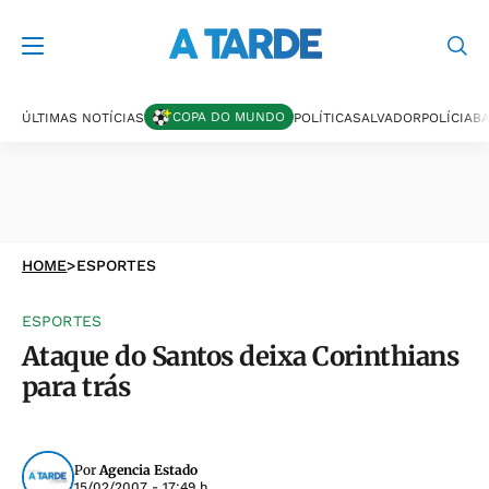
COPA DO MUNDO
ÚLTIMAS NOTÍCIAS
POLÍTICA
SALVADOR
POLÍCIA
BA
HOME
>
ESPORTES
ESPORTES
Ataque do Santos deixa Corinthians
para trás
Por
Agencia Estado
15/02/2007 - 17:49 h