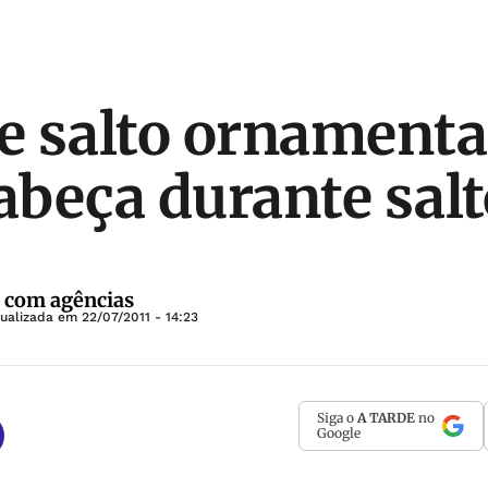
de salto ornamental
cabeça durante sal
 com agências
tualizada em
22/07/2011 - 14:23
Siga o
A TARDE
no
Google