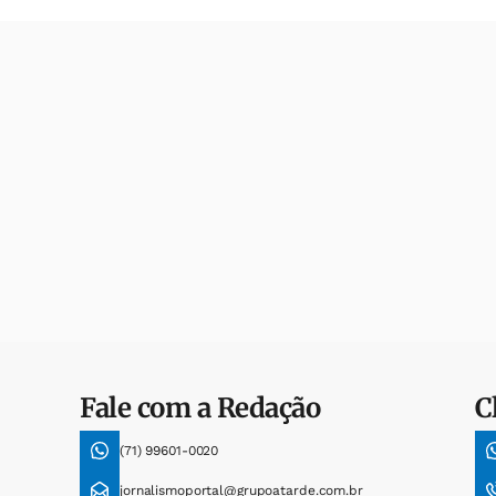
Fale com a Redação
C
(71) 99601-0020
jornalismoportal@grupoatarde.com.br