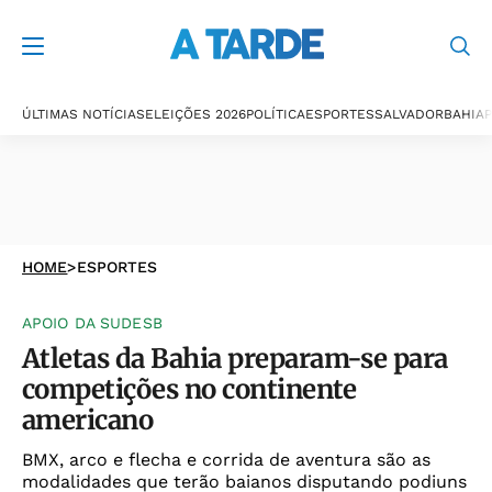
ÚLTIMAS NOTÍCIAS
ELEIÇÕES 2026
POLÍTICA
ESPORTES
SALVADOR
BAHIA
P
HOME
>
ESPORTES
APOIO DA SUDESB
Atletas da Bahia preparam-se para
competições no continente
americano
BMX, arco e flecha e corrida de aventura são as
modalidades que terão baianos disputando podiuns