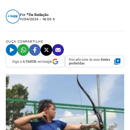
Por
*Da Redação
11/04/2024 - 16:00 h
OUÇA
COMPARTILHE
Nos adicione às suas
fontes
Siga o
A TARDE
no Google
preferidas