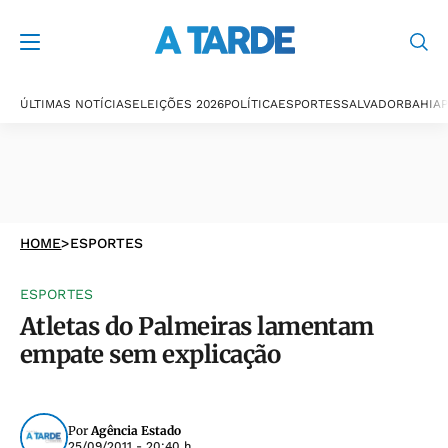
ÚLTIMAS NOTÍCIAS
ELEIÇÕES 2026
POLÍTICA
ESPORTES
SALVADOR
BAHIA
P
HOME
>
ESPORTES
ESPORTES
Atletas do Palmeiras lamentam
empate sem explicação
Por
Agência Estado
25/09/2011 - 20:40 h