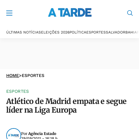
ÚLTIMAS NOTÍCIAS
ELEIÇÕES 2026
POLÍTICA
ESPORTES
SALVADOR
BAHIA
P
HOME
>
ESPORTES
ESPORTES
Atlético de Madrid empata e segue
líder na Liga Europa
Por
Agência Estado
29/09/2011 - 16:18 h