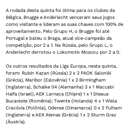
A rodada desta quinta foi ótima para os clubes da
Bélgica. Brugge e Anderlecht venceram seus jogos
como visitante e lideram as suas chaves com 100% de
aproveitamento. Pelo Grupo H, o Brugge foi até
Portugal e bateu o Braga, atual vice-campeão da
competição, por 2 a 1. Na Rússia, pelo Grupo L, o
Anderlecht derrotou o Lokomotiv Moscou por 2 a 0.
Os outros resultados da Liga Europa, nesta quinta,
foram: Rubin Kazan (Rússia) 2 x 2 PAOK Saloniki
(Grécia), Maribor (Eslovênia) 1 x 2 Birmingham
(Inglaterra), Schalke 04 (Alemanha) 3 x 1 Maccabi
Haifa (Israel), AEK Larnaca (Chipre) 1 x 1 Steaua
Bucareste (Romênia); Twente (Holanda) 4 x 1 Wisla
Cracóvia (Polônia), Odense (Dinamarca) 0 x 2 Fulham
(Inglaterra) e AEK Atenas (Grécia) 1 x 2 Sturm Graz
(Áustria).