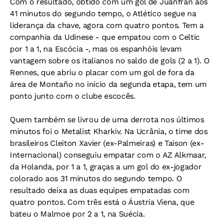
Com o resultado, obtido com um gol de Juanfran aos
41 minutos do segundo tempo, o Atlético segue na
liderança da chave, agora com quatro pontos. Tem a
companhia da Udinese - que empatou com o Celtic
por 1 a 1, na Escócia -, mas os espanhóis levam
vantagem sobre os italianos no saldo de gols (2 a 1). O
Rennes, que abriu o placar com um gol de fora da
área de Montaño no início da segunda etapa, tem um
ponto junto com o clube escocês.
Quem também se livrou de uma derrota nos últimos
minutos foi o Metalist Kharkiv. Na Ucrânia, o time dos
brasileiros Cleiton Xavier (ex-Palmeiras) e Taison (ex-
Internacional) conseguiu empatar com o AZ Alkmaar,
da Holanda, por 1 a 1, graças a um gol do ex-jogador
colorado aos 31 minutos do segundo tempo. O
resultado deixa as duas equipes empatadas com
quatro pontos. Com três está o Áustria Viena, que
bateu o Malmoe por 2 a 1, na Suécia.