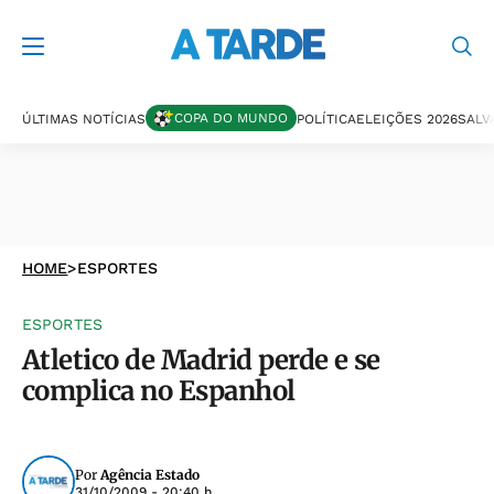
COPA DO MUNDO
ÚLTIMAS NOTÍCIAS
POLÍTICA
ELEIÇÕES 2026
SALV
HOME
>
ESPORTES
ESPORTES
Atletico de Madrid perde e se
complica no Espanhol
Por
Agência Estado
31/10/2009 - 20:40 h