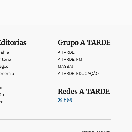
Editorias
Grupo
A TARDE
Bahia
A TARDE
itória
A TARDE FM
egos
MASSA!
ronomia
A TARDE EDUCAÇÃO
o
o
Redes
A TARDE
ão
ca
Desenvolvido por: