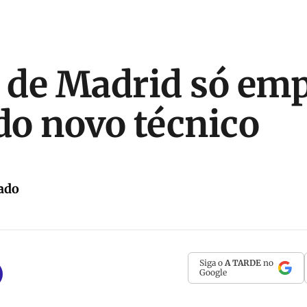
o de Madrid só em
 do novo técnico
ado
Siga o
A TARDE
no
Google