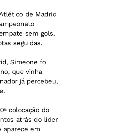
Atlético de Madrid
 Campeonato
 empate sem gols,
otas seguidas.
rid, Simeone foi
ano, que vinha
nador já percebeu,
e.
0ª colocação do
tos atrás do líder
 e aparece em