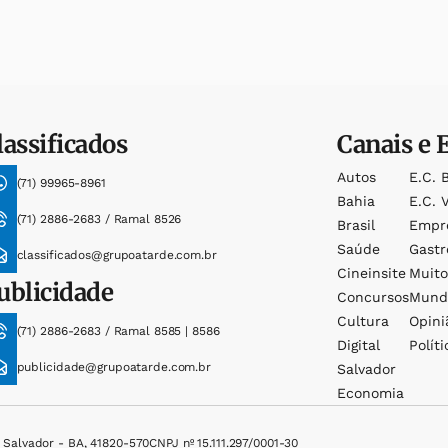
lassificados
Canais e 
Autos
E.c. 
(71) 99965-8961
Bahia
E.c. V
(71) 2886-2683 / Ramal 8526
Brasil
Empr
Saúde
Gast
classificados@grupoatarde.com.br
Cineinsite
Muit
ublicidade
Concursos
Mund
Cultura
Opini
(71) 2886-2683 / Ramal 8585 | 8586
Digital
Políti
publicidade@grupoatarde.com.br
Salvador
Economia
, Salvador - BA, 41820-570
CNPJ nº 15.111.297/0001-30