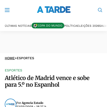
COPA DO MUNDO
ÚLTIMAS NOTÍCIAS
POLÍTICA
ELEIÇÕES 2026
SALV
HOME
>
ESPORTES
ESPORTES
Atlético de Madrid vence e sobe
para 5.º no Espanhol
Por
Agencia Estado
03/05/2009 - 18:27 h