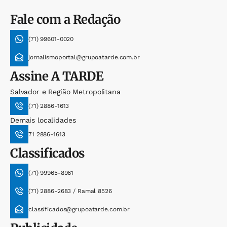
Fale com a Redação
(71) 99601-0020
jornalismoportal@grupoatarde.com.br
Assine
A TARDE
Salvador e Região Metropolitana
(71) 2886-1613
Demais localidades
71 2886-1613
Classificados
(71) 99965-8961
(71) 2886-2683 / Ramal 8526
classificados@grupoatarde.com.br