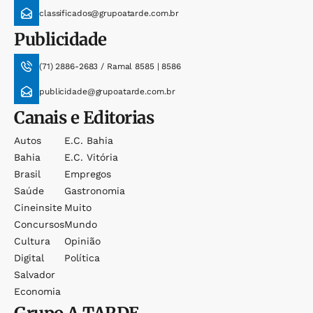
classificados@grupoatarde.com.br
Publicidade
(71) 2886-2683 / Ramal 8585 | 8586
publicidade@grupoatarde.com.br
Canais e Editorias
Autos
E.c. Bahia
Bahia
E.c. Vitória
Brasil
Empregos
Saúde
Gastronomia
Cineinsite
Muito
Concursos
Mundo
Cultura
Opinião
Digital
Política
Salvador
Economia