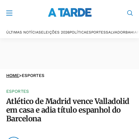
ÚLTIMAS NOTÍCIAS
ELEIÇÕES 2026
POLÍTICA
ESPORTES
SALVADOR
BAHIA
P
HOME
>
ESPORTES
ESPORTES
Atlético de Madrid vence Valladolid
em casa e adia título espanhol do
Barcelona