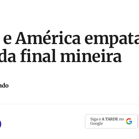
o e América empa
 da final mineira
ado
Siga o
A TARDE
no
Google