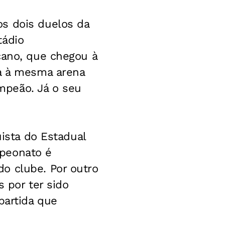
s dois duelos da
tádio
cano, que chegou à
ta à mesma arena
mpeão. Já o seu
uista do Estadual
mpeonato é
o clube. Por outro
s por ter sido
partida que