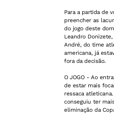
Para a partida de 
preencher as lacu
do jogo deste domi
Leandro Donizete, 
André, do time atl
americana, já est
fora da decisão.
O JOGO - Ao entr
de estar mais foca
ressaca atletican
conseguiu ter mais
eliminação da Copa