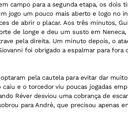
m campo para a segunda etapa, os dois t
 um jogo um pouco mais aberto e logo no i
es de abrir o placar. Aos três minutos, G
forte de longe e deu um susto em Neneca,
trave pela direita. Um minuto depois, o at
iovanni foi obrigado a espalmar para fora 
optaram pela cautela para evitar dar muit
o caiu e o torcedor viu poucas jogadas emp
ando Réver desviou uma cobrança de escan
 sobrou para André, que precisou apenas e