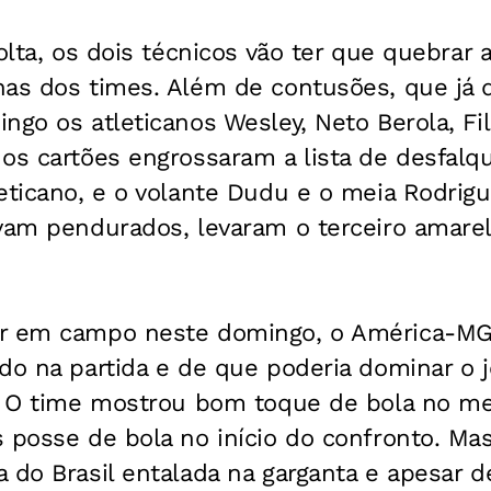
volta, os dois técnicos vão ter que quebrar
nas dos times. Além de contusões, que já 
ngo os atleticanos Wesley, Neto Berola, Fil
os cartões engrossaram a lista de desfalq
eticano, e o volante Dudu e o meia Rodrigu
avam pendurados, levaram o terceiro amar
ar em campo neste domingo, o América-MG
do na partida e de que poderia dominar o 
a. O time mostrou bom toque de bola no m
 posse de bola no início do confronto. Ma
 do Brasil entalada na garganta e apesar d