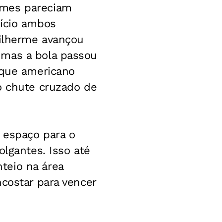
imes pareciam
nício ambos
uilherme avançou
 mas a bola passou
aque americano
o chute cruzado de
o espaço para o
olgantes. Isso até
teio na área
ncostar para vencer