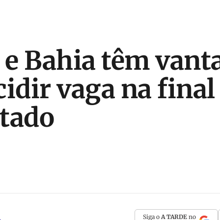
o e Bahia têm van
idir vaga na final
tado
Siga o
A TARDE
no