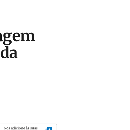
tagem
 da
Nos adicione às suas