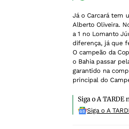
Já o Carcará tem u
Alberto Oliveira. 
a 1 no Lomanto Jún
diferença, já que 
O campeão da Copa
o Bahia passar pel
garantido na compe
principal do Campe
Siga o A TARDE 
Siga o A TARD