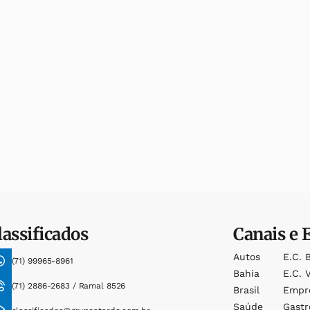
lassificados
Canais e 
Autos
E.c. 
(71) 99965-8961
Bahia
E.c. V
(71) 2886-2683 / Ramal 8526
Brasil
Empr
Saúde
Gast