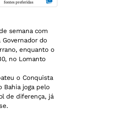
fontes preferidas
l de semana com
a Governador do
errano, enquanto o
 30, no Lomanto
bateu o Conquista
o Bahia joga pelo
l de diferença, já
se.