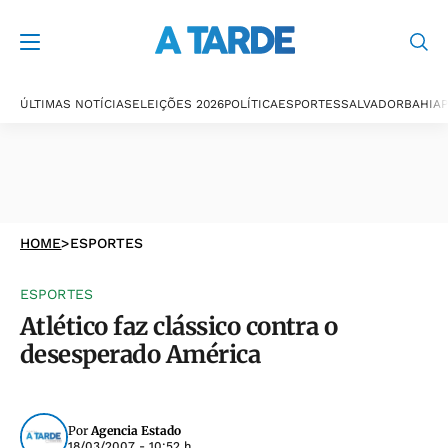
ÚLTIMAS NOTÍCIAS
ELEIÇÕES 2026
POLÍTICA
ESPORTES
SALVADOR
BAHIA
P
HOME
>
ESPORTES
ESPORTES
Atlético faz clássico contra o
desesperado América
Por
Agencia Estado
18/03/2007 - 10:52 h