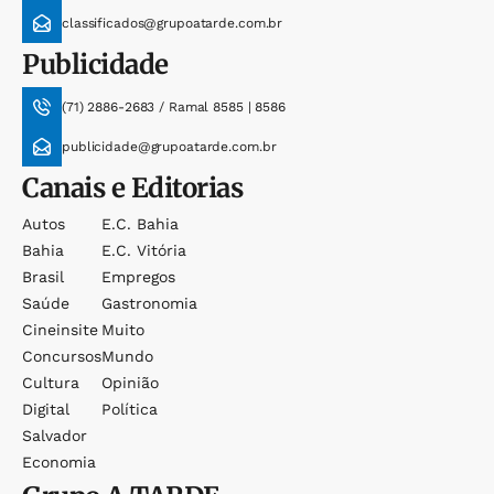
classificados@grupoatarde.com.br
Publicidade
(71) 2886-2683 / Ramal 8585 | 8586
publicidade@grupoatarde.com.br
Canais e Editorias
Autos
E.c. Bahia
Bahia
E.c. Vitória
Brasil
Empregos
Saúde
Gastronomia
Cineinsite
Muito
Concursos
Mundo
Cultura
Opinião
Digital
Política
Salvador
Economia