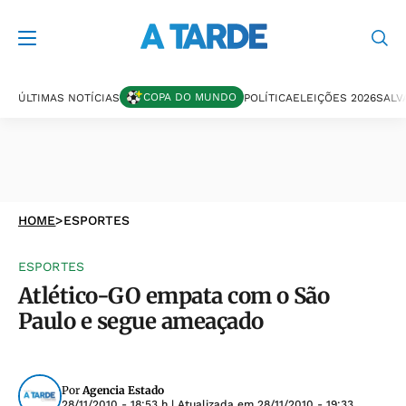
COPA DO MUNDO
ÚLTIMAS NOTÍCIAS
POLÍTICA
ELEIÇÕES 2026
SALV
HOME
>
ESPORTES
ESPORTES
Atlético-GO empata com o São
Paulo e segue ameaçado
Por
Agencia Estado
28/11/2010 - 18:53 h
| Atualizada em
28/11/2010 - 19:33