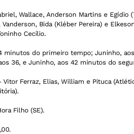
Gabriel, Wallace, Anderson Martins e Egídio
 Vanderson, Bida (Kléber Pereira) e Elkeso
Toninho Cecílio.
44 minutos do primeiro tempo; Juninho, aos
), aos 36, e Juninho, aos 42 minutos do se
Vitor Ferraz, Elias, William e Pituca (Atlét
tória).
ora Filho (SE).
,00.