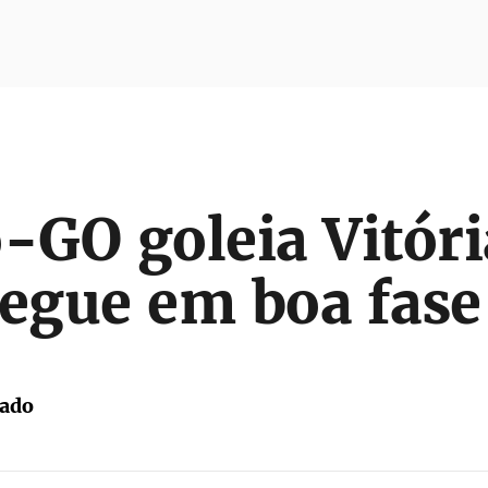
o-GO goleia Vitór
segue em boa fase
tado