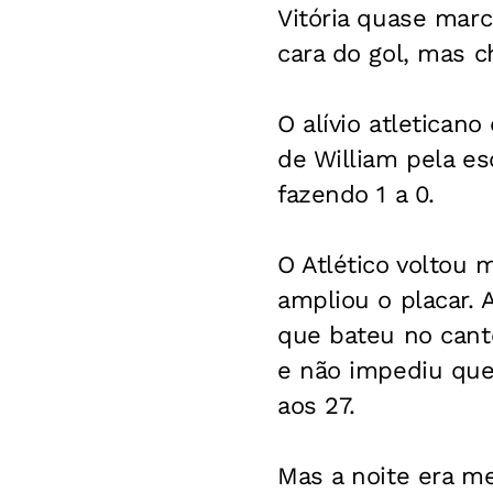
Vitória quase mar
cara do gol, mas c
O alívio atletican
de William pela es
fazendo 1 a 0.
O Atlético voltou 
ampliou o placar. 
que bateu no canto
e não impediu que 
aos 27.
Mas a noite era me