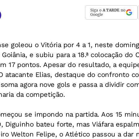
Siga o
A TARDE
no
Google
nse goleou o Vitória por 4 a 1, neste domin
 Goiânia, e subiu para a 18.ª colocação do
com 17 pontos. Apesar do resultado, a equi
O atacante Elias, destaque do confronto co
 soma agora nove gols e passa a dividir co
lharia da competição.
omeçou se impondo na partida. Aos 15 minu
9, Diguinho bateu forte, mas Viáfara espal
ro Welton Felipe, o Atlético passou a dar 