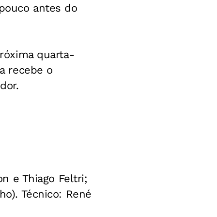
 pouco antes do
próxima quarta-
ia recebe o
dor.
on e Thiago Feltri;
nho). Técnico: René