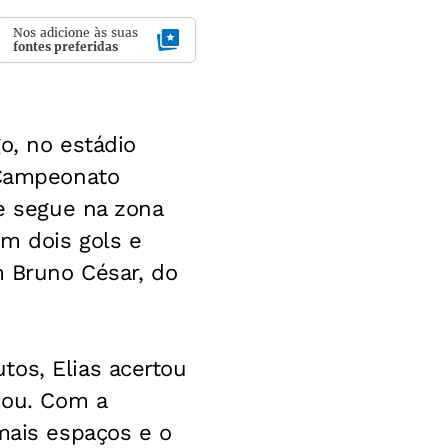
Nos adicione às suas
fontes preferidas
go, no estádio
 Campeonato
pe segue na zona
m dois gols e
m Bruno César, do
tos, Elias acertou
mou. Com a
mais espaços e o