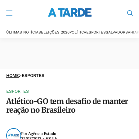
ÚLTIMAS NOTÍCIAS
ELEIÇÕES 2026
POLÍTICA
ESPORTES
SALVADOR
BAHIA
P
HOME
>
ESPORTES
ESPORTES
Atlético-GO tem desafio de manter
reação no Brasileiro
Por
Agência Estado
22/07/2012 - 9:03 h