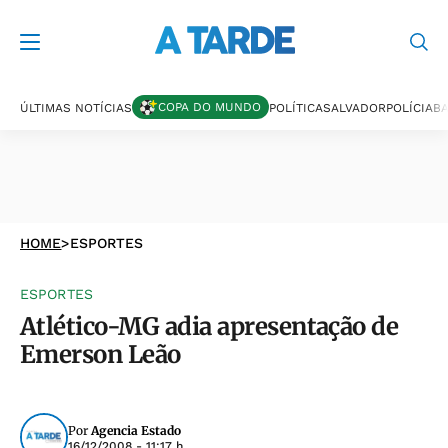
COPA DO MUNDO
ÚLTIMAS NOTÍCIAS
POLÍTICA
SALVADOR
POLÍCIA
BA
HOME
>
ESPORTES
ESPORTES
Atlético-MG adia apresentação de
Emerson Leão
Por
Agencia Estado
16/12/2008 - 11:17 h