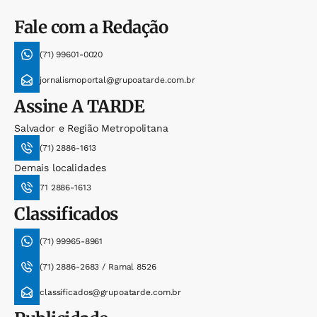
Fale com a Redação
(71) 99601-0020
jornalismoportal@grupoatarde.com.br
Assine
A TARDE
Salvador e Região Metropolitana
(71) 2886-1613
Demais localidades
71 2886-1613
Classificados
(71) 99965-8961
(71) 2886-2683 / Ramal 8526
classificados@grupoatarde.com.br