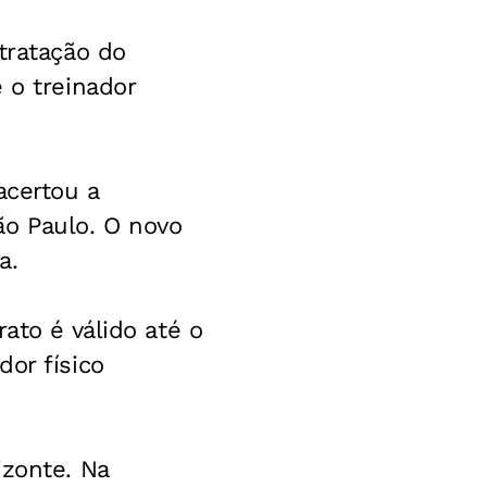
tratação do
 o treinador
acertou a
o Paulo. O novo
a.
ato é válido até o
or físico
izonte. Na