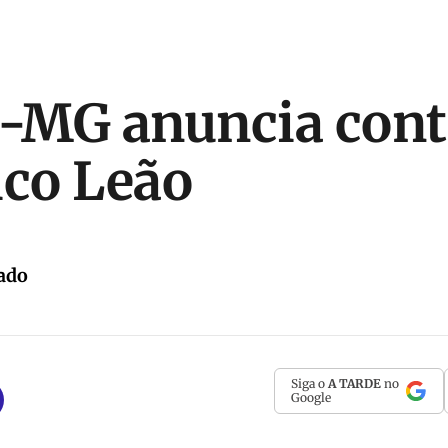
o-MG anuncia cont
ico Leão
ado
Siga o
A TARDE
no
Google