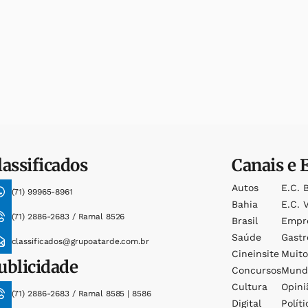
lassificados
Canais e 
Autos
E.c. 
(71) 99965-8961
Bahia
E.c. V
(71) 2886-2683 / Ramal 8526
Brasil
Empr
Saúde
Gast
classificados@grupoatarde.com.br
Cineinsite
Muit
ublicidade
Concursos
Mund
Cultura
Opini
(71) 2886-2683 / Ramal 8585 | 8586
Digital
Políti