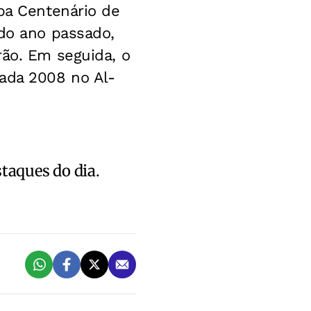
opa Centenário de
 do ano passado,
rão. Em seguida, o
rada 2008 no Al-
staques do dia.