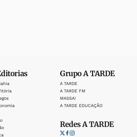
Editorias
Grupo
A TARDE
Bahia
A TARDE
itória
A TARDE FM
egos
MASSA!
ronomia
A TARDE EDUCAÇÃO
o
o
Redes
A TARDE
ão
ca