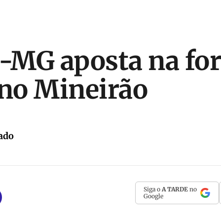
o-MG aposta na for
 no Mineirão
ado
Siga o
A TARDE
no
Google