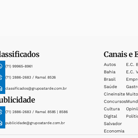
lassificados
Canais e 
Autos
E.c. 
(71) 99965-8961
Bahia
E.c. V
(71) 2886-2683 / Ramal 8526
Brasil
Empr
Saúde
Gast
classificados@grupoatarde.com.br
Cineinsite
Muit
ublicidade
Concursos
Mund
Cultura
Opini
(71) 2886-2683 / Ramal 8585 | 8586
Digital
Políti
publicidade@grupoatarde.com.br
Salvador
Economia