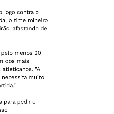
 jogo contra o
da, o time mineiro
rão, afastando de
go pelo menos 20
um dos mais
atleticanos. "A
e necessita muito
rtida."
a para pedir o
sso