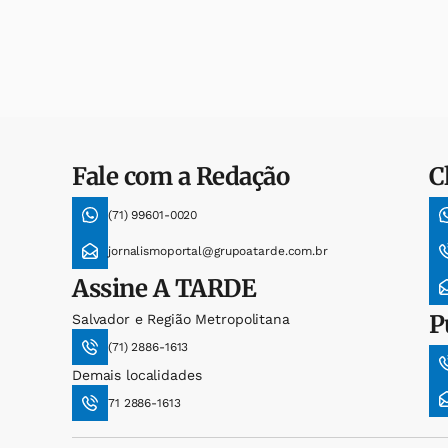
Fale com a Redação
C
(71) 99601-0020
jornalismoportal@grupoatarde.com.br
Assine
A TARDE
P
Salvador e Região Metropolitana
(71) 2886-1613
Demais localidades
71 2886-1613