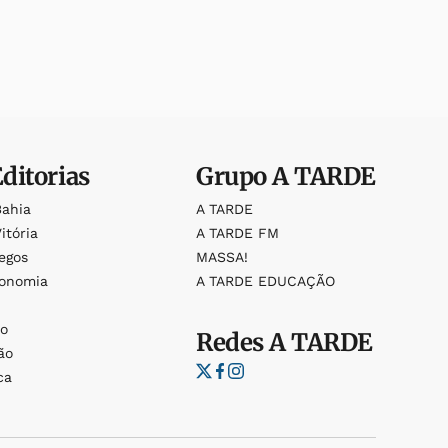
Editorias
Grupo
A TARDE
Bahia
A TARDE
itória
A TARDE FM
egos
MASSA!
ronomia
A TARDE EDUCAÇÃO
o
o
Redes
A TARDE
ão
ca