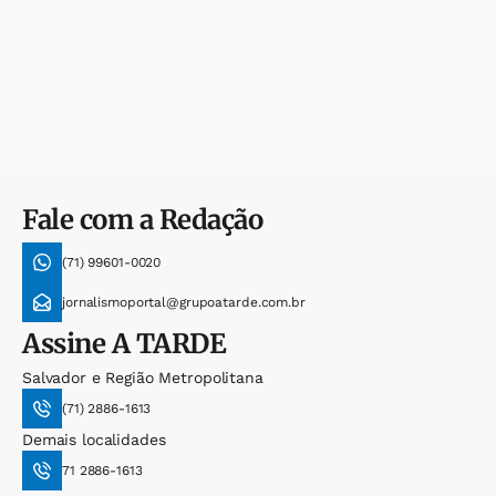
Fale com a Redação
(71) 99601-0020
jornalismoportal@grupoatarde.com.br
Assine
A TARDE
Salvador e Região Metropolitana
(71) 2886-1613
Demais localidades
71 2886-1613