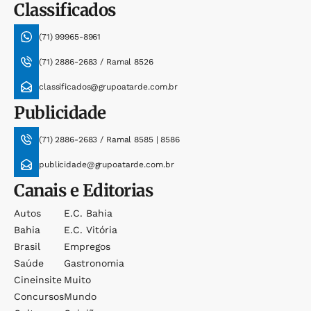
Classificados
(71) 99965-8961
(71) 2886-2683 / Ramal 8526
classificados@grupoatarde.com.br
Publicidade
(71) 2886-2683 / Ramal 8585 | 8586
publicidade@grupoatarde.com.br
Canais e Editorias
Autos
E.c. Bahia
Bahia
E.c. Vitória
Brasil
Empregos
Saúde
Gastronomia
Cineinsite
Muito
Concursos
Mundo