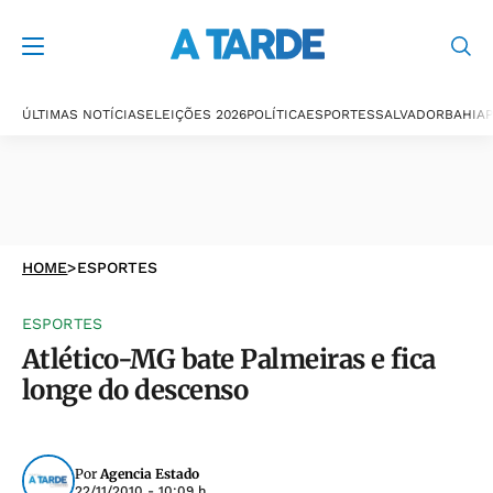
ÚLTIMAS NOTÍCIAS
ELEIÇÕES 2026
POLÍTICA
ESPORTES
SALVADOR
BAHIA
P
HOME
>
ESPORTES
ESPORTES
Atlético-MG bate Palmeiras e fica
longe do descenso
Por
Agencia Estado
22/11/2010 - 10:09 h