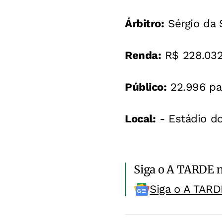
Árbitro:
Sérgio da S
Renda:
R$ 228.032
Público:
22.996 pa
Local:
- Estádio d
Siga o A TARDE 
Siga o A TARD