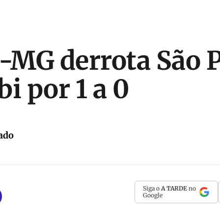
o-MG derrota São 
 por 1 a 0
ado
Siga o
A TARDE
no
Google