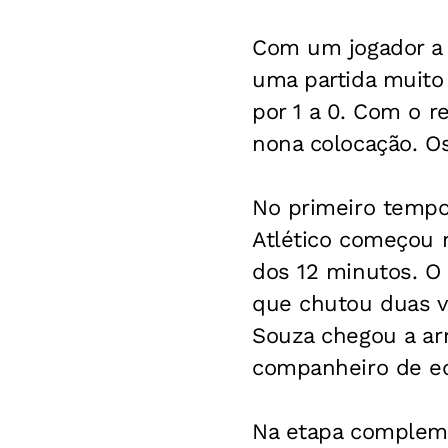
Com um jogador a
uma partida muito 
por 1 a 0. Com o r
nona colocação. O
No primeiro tempo
Atlético começou m
dos 12 minutos. O 
que chutou duas v
Souza chegou a arr
companheiro de e
Na etapa compleme