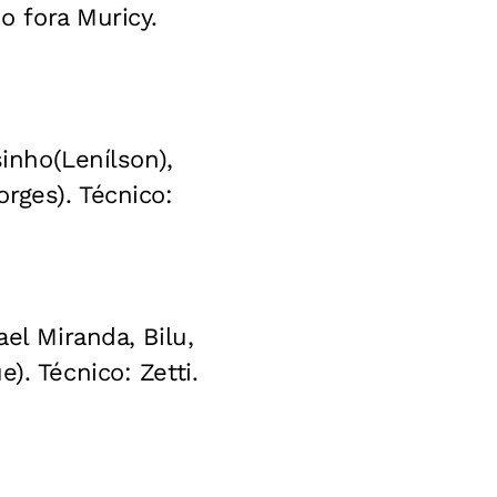
o fora Muricy.
sinho(Lenílson),
rges). Técnico:
el Miranda, Bilu,
). Técnico: Zetti.