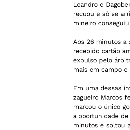
Leandro e Dagobert
recuou e só se ar
mineiro conseguiu 
Aos 26 minutos a s
recebido cartão am
expulso pelo árbi
mais em campo e p
Em uma dessas inve
zagueiro Marcos fe
marcou o único gol
a oportunidade de 
minutos e soltou a