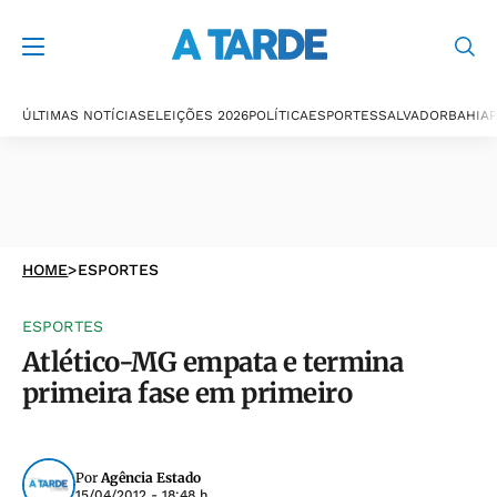
ÚLTIMAS NOTÍCIAS
ELEIÇÕES 2026
POLÍTICA
ESPORTES
SALVADOR
BAHIA
P
HOME
>
ESPORTES
ESPORTES
Atlético-MG empata e termina
primeira fase em primeiro
Por
Agência Estado
15/04/2012 - 18:48 h