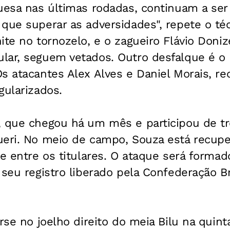
guesa nas últimas rodadas, continuam a se
que superar as adversidades", repete o té
ite no tornozelo, e o zagueiro Flávio Doni
lar, seguem vetados. Outro desfalque é o
s atacantes Alex Alves e Daniel Morais, r
gularizados.
 que chegou há um mês e participou de trê
ueri. No meio de campo, Souza está recupe
ue entre os titulares. O ataque será forma
 seu registro liberado pela Confederação Br
rse no joelho direito do meia Bilu na quinta