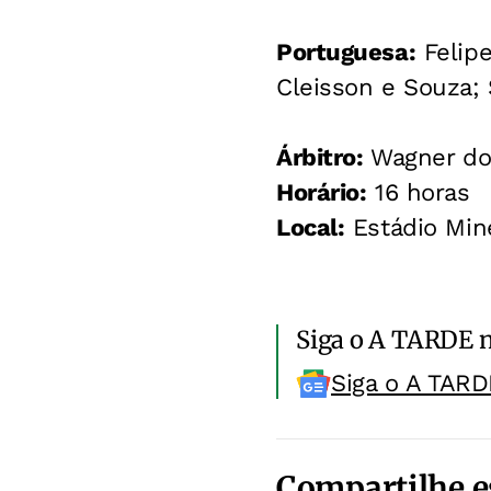
Portuguesa:
Felipe
Cleisson e Souza; S
Árbitro:
Wagner dos
Horário:
16 horas
Local:
Estádio Mine
Siga o A TARDE 
Siga o A TARD
Compartilhe e