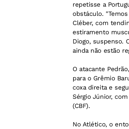
repetisse a Portu
obstáculo. "Temos 
Cléber, com tendin
estiramento muscu
Diogo, suspenso. O
ainda não estão re
O atacante Pedrão,
para o Grêmio Bar
coxa direita e seg
Sérgio Júnior, com
(CBF).
No Atlético, o ento