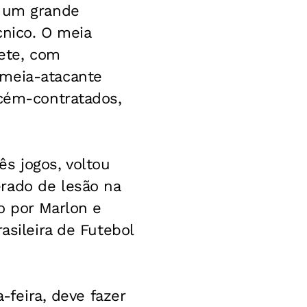
r um grande
cnico. O meia
zete, com
 meia-atacante
ecém-contratados,
s jogos, voltou
rado de lesão na
do por Marlon e
asileira de Futebol
-feira, deve fazer