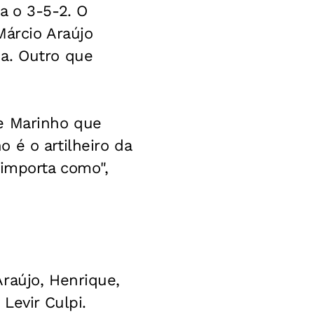
a o 3-5-2. O
Márcio Araújo
a. Outro que
de Marinho que
 é o artilheiro da
 importa como",
raújo, Henrique,
Levir Culpi.