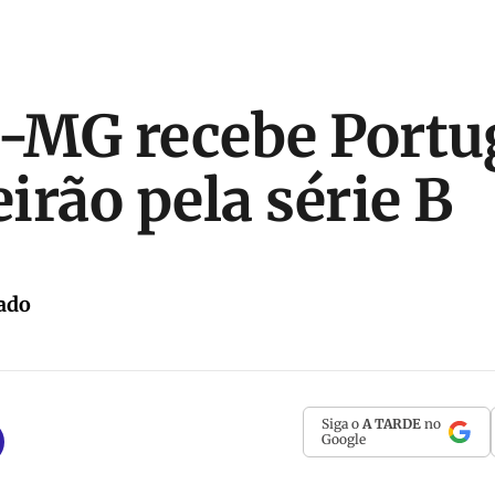
o-MG recebe Port
irão pela série B
ado
Siga o
A TARDE
no
Google