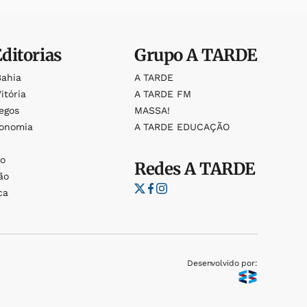
Editorias
Grupo
A TARDE
Bahia
A TARDE
itória
A TARDE FM
egos
MASSA!
ronomia
A TARDE EDUCAÇÃO
o
o
Redes
A TARDE
ão
ca
Desenvolvido por: