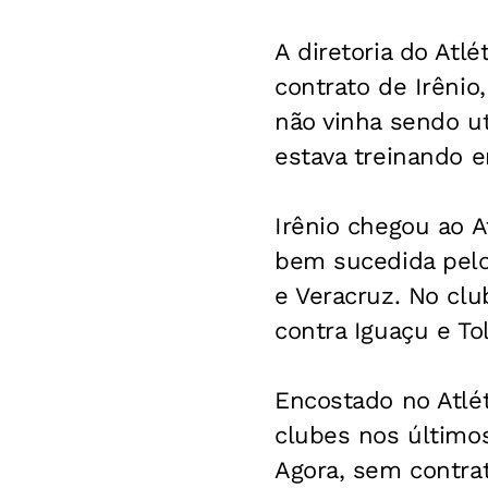
A diretoria do Atl
contrato de Irênio
não vinha sendo ut
estava treinando e
Irênio chegou ao A
bem sucedida pelo
e Veracruz. No clu
contra Iguaçu e To
Encostado no Atlét
clubes nos último
Agora, sem contrat