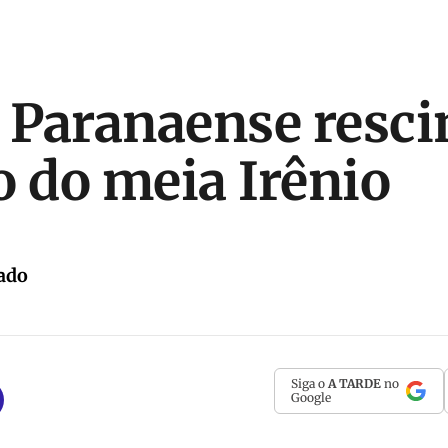
o Paranaense resc
o do meia Irênio
ado
Siga o
A TARDE
no
Google