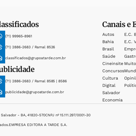
lassificados
Canais e 
Autos
E.c. 
(71) 99965-8961
Bahia
E.c. V
(71) 2886-2683 / Ramal 8526
Brasil
Empr
Saúde
Gast
classificados@grupoatarde.com.br
Cineinsite
Muit
ublicidade
Concursos
Mund
Cultura
Opini
(71) 2886-2683 / Ramal 8585 | 8586
Digital
Políti
publicidade@grupoatarde.com.br
Salvador
Economia
, Salvador - BA, 41820-570
CNPJ nº 15.111.297/0001-30
ados.
EMPRESA EDITORA A TARDE S.A.