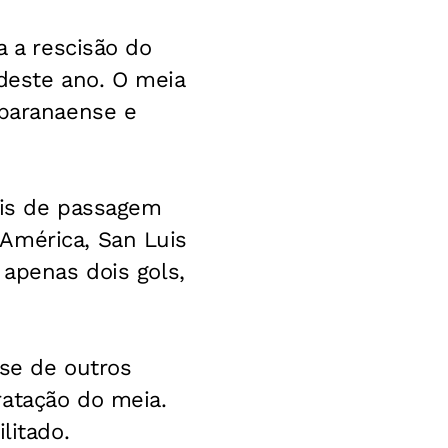
a a rescisão do
 deste ano. O meia
 paranaense e
ois de passagem
América, San Luis
 apenas dois gols,
sse de outros
ratação do meia.
litado.