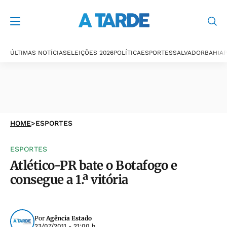
ÚLTIMAS NOTÍCIAS
ELEIÇÕES 2026
POLÍTICA
ESPORTES
SALVADOR
BAHIA
P
HOME
>
ESPORTES
ESPORTES
Atlético-PR bate o Botafogo e
consegue a 1.ª vitória
Por
Agência Estado
23/07/2011 - 21:00 h