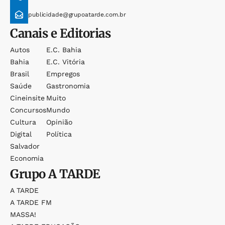
publicidade@grupoatarde.com.br
Canais e Editorias
Autos
E.c. Bahia
Bahia
E.c. Vitória
Brasil
Empregos
Saúde
Gastronomia
Cineinsite
Muito
Concursos
Mundo
Cultura
Opinião
Digital
Política
Salvador
Economia
Grupo
A TARDE
A TARDE
A TARDE FM
MASSA!