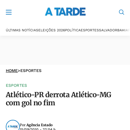
ÚLTIMAS NOTÍCIAS
ELEIÇÕES 2026
POLÍTICA
ESPORTES
SALVADOR
BAHIA
P
HOME
>
ESPORTES
ESPORTES
Atlético-PR derrota Atlético-MG
com gol no fim
Por
Agência Estado
15/09/2010 - 22:04 h