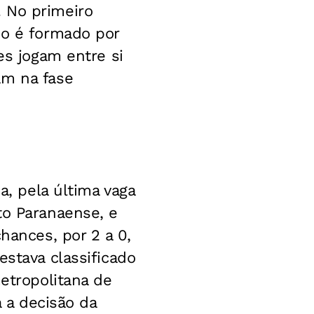
 No primeiro
do é formado por
es jogam entre si
am na fase
a, pela última vaga
to Paranaense, e
hances, por 2 a 0,
estava classificado
metropolitana de
a a decisão da