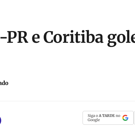
o-PR e Coritiba go
ado
Siga o
A TARDE
no
Google