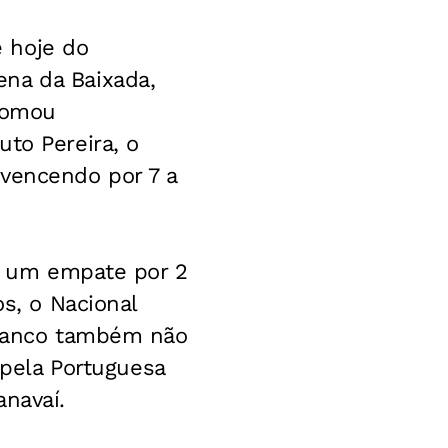
 hoje do
na da Baixada,
 tomou
to Pereira, o
 vencendo por 7 a
a, um empate por 2
os, o Nacional
 Branco também não
 pela Portuguesa
anavaí.