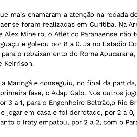
que mais chamaram a atenção na rodada de
ense foram realizadas em Curitiba. Na Are
e Alex Mineiro, o Atlético Paranaense não
uaçu e goleou por 8 a 0. Já no Estádio Cou
iu para o rebaixamento do Roma Apucarana,
 Keirrison.
 a Maringá e conseguiu, no final da partid
 primeira fase, o Adap Galo. Nos outros jog
or 3 a 1, para o Engenheiro Beltrão,o Rio
de jogar em casa e foi derrotado, por 2 a 0,
nto o Iraty empatou, por 2 a 2, com o Par