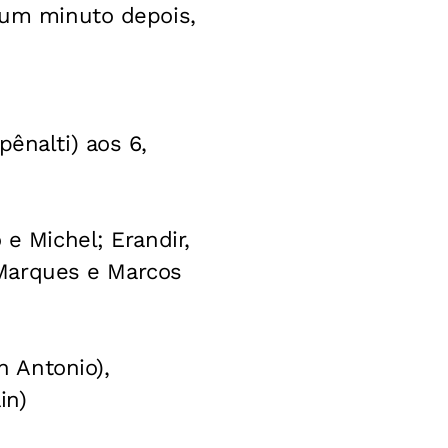
, um minuto depois,
ênalti) aos 6,
 e Michel; Erandir,
s Marques e Marcos
n Antonio),
in)