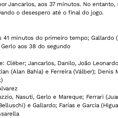
por Jancarlos, aos 37 minutos. No entanto
ando o desespero até o final do jogo.
s 41 minutos do primeiro tempo; Gallardo (p
e Gerlo aos 38 do segundo
e: Cléber; Jancarlos, Danilo, João Leonardo
stian (Alan Bahia) e Ferreira (Válber); Deni
)
Alvarez
uzzio, Nasuti, Gerlo e Mareque; Ferrari (Jua
lluschi) e Gallardo; Farías e Garcia (Higua
ssarella