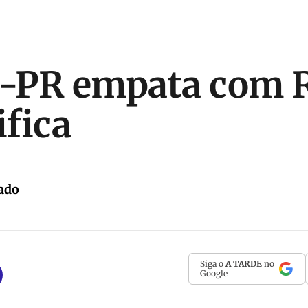
o-PR empata com R
ifica
ado
Siga o
A TARDE
no
Google