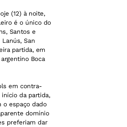
je (12) à noite,
leiro é o único do
ns, Santos e
 Lanús, San
ira partida, em
o argentino Boca
gols em contra-
início da partida,
am o espaço dado
 aparente domínio
es preferiam dar