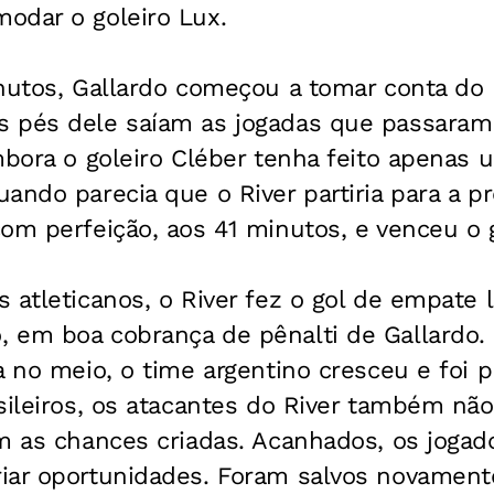
odar o goleiro Lux.
inutos, Gallardo começou a tomar conta d
 pés dele saíam as jogadas que passaram
mbora o goleiro Cléber tenha feito apenas
ando parecia que o River partiria para a p
om perfeição, aos 41 minutos, e venceu o g
 atleticanos, o River fez o gol de empate 
 em boa cobrança de pênalti de Gallardo.
a no meio, o time argentino cresceu e foi 
asileiros, os atacantes do River também n
m as chances criadas. Acanhados, os jogado
iar oportunidades. Foram salvos novamen