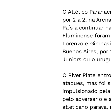
O Atlético Paranae
por 2 a 2, na Arena
País a continuar n
Fluminense foram 
Lorenzo e Gimnasia
Buenos Aires, por 
Juniors ou o urugu
O River Plate entr
ataques, mas foi s
impulsionado pela
pelo adversário e 
atleticano parava,